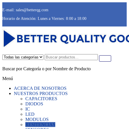
E-mail: sales@betterqg.com
Horario de Atención: Lunes a Viernes: 8:00 a 18:00
Better Quality Goods
Productos y materiales de electrónica de excelente calidad
Buscar por Categoría o por Nombre de Producto
Menú
ACERCA DE NOSOTROS
NUESTROS PRODUCTOS
CAPACITORES
DIODOS
IC
LED
MODULOS
RESITENCIAS